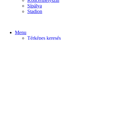
Koncerthelyszín
Sípálya
Stadion
Menu
Térképes keresés
Home video
Home static
Home slider
Felfedezés
Budapest
Debrecen
Eger
Győr
Továbi városok
Profil
Become An Author
Cancel
Store List
Irányítópult
User Plan
Bolt
Rendelések
Letöltések