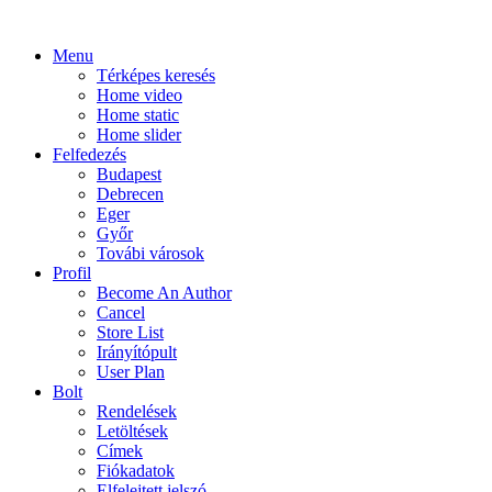
Menu
Térképes keresés
Home video
Home static
Home slider
Felfedezés
Budapest
Debrecen
Eger
Győr
Továbi városok
Profil
Become An Author
Cancel
Store List
Irányítópult
User Plan
Bolt
Rendelések
Letöltések
Címek
Fiókadatok
Elfelejtett jelszó