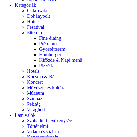
Kategóriák
Cukrászda
Dohánybolt
Hotels
Fesztivál
Étterem
Fine dining
Prémium
Gyorsétterem
Hamburger
Kifőzde & Napi menü
Pizzéria
Hotels
Kocsma & Bár
Koncert
Művészet és kultúra
Múzeum
Színház
Pékség
Virágbolt
Látnivalók
Szabadtéri tevékenység
Történelmi
Vidám és vízipark