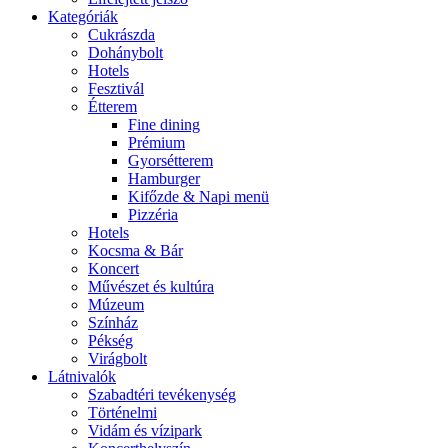
Kategóriák
Cukrászda
Dohánybolt
Hotels
Fesztivál
Étterem
Fine dining
Prémium
Gyorsétterem
Hamburger
Kifőzde & Napi menü
Pizzéria
Hotels
Kocsma & Bár
Koncert
Művészet és kultúra
Múzeum
Színház
Pékség
Virágbolt
Látnivalók
Szabadtéri tevékenység
Történelmi
Vidám és vízipark