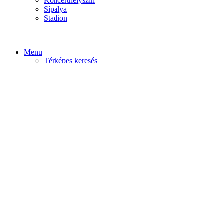
Koncerthelyszín
Sípálya
Stadion
Menu
Térképes keresés
Home video
Home static
Home slider
Felfedezés
Budapest
Debrecen
Eger
Győr
Továbi városok
Profil
Become An Author
Cancel
Store List
Irányítópult
User Plan
Bolt
Rendelések
Letöltések