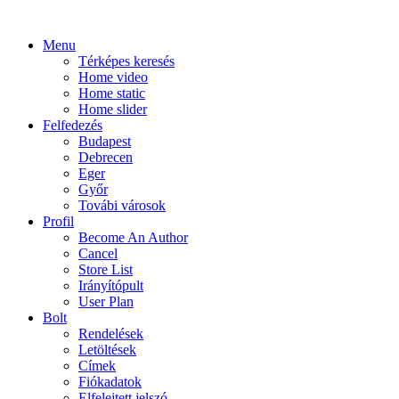
Menu
Térképes keresés
Home video
Home static
Home slider
Felfedezés
Budapest
Debrecen
Eger
Győr
Továbi városok
Profil
Become An Author
Cancel
Store List
Irányítópult
User Plan
Bolt
Rendelések
Letöltések
Címek
Fiókadatok
Elfelejtett jelszó