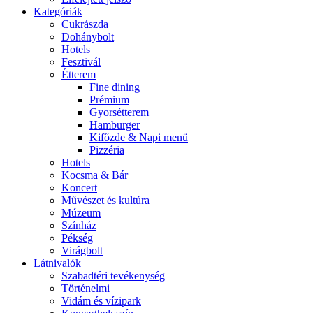
Kategóriák
Cukrászda
Dohánybolt
Hotels
Fesztivál
Étterem
Fine dining
Prémium
Gyorsétterem
Hamburger
Kifőzde & Napi menü
Pizzéria
Hotels
Kocsma & Bár
Koncert
Művészet és kultúra
Múzeum
Színház
Pékség
Virágbolt
Látnivalók
Szabadtéri tevékenység
Történelmi
Vidám és vízipark