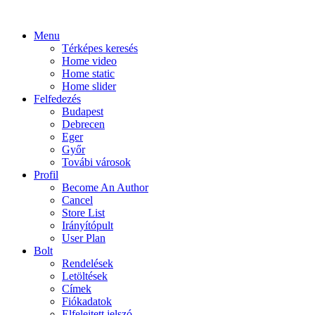
Menu
Térképes keresés
Home video
Home static
Home slider
Felfedezés
Budapest
Debrecen
Eger
Győr
Továbi városok
Profil
Become An Author
Cancel
Store List
Irányítópult
User Plan
Bolt
Rendelések
Letöltések
Címek
Fiókadatok
Elfelejtett jelszó