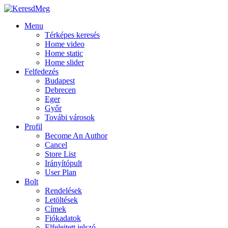
Menu
Térképes keresés
Home video
Home static
Home slider
Felfedezés
Budapest
Debrecen
Eger
Győr
Továbi városok
Profil
Become An Author
Cancel
Store List
Irányítópult
User Plan
Bolt
Rendelések
Letöltések
Címek
Fiókadatok
Elfelejtett jelszó