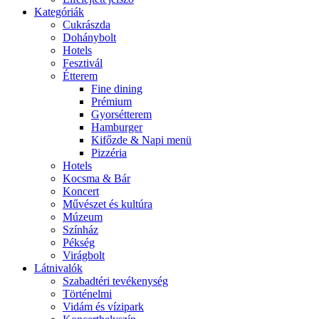
Kategóriák
Cukrászda
Dohánybolt
Hotels
Fesztivál
Étterem
Fine dining
Prémium
Gyorsétterem
Hamburger
Kifőzde & Napi menü
Pizzéria
Hotels
Kocsma & Bár
Koncert
Művészet és kultúra
Múzeum
Színház
Pékség
Virágbolt
Látnivalók
Szabadtéri tevékenység
Történelmi
Vidám és vízipark