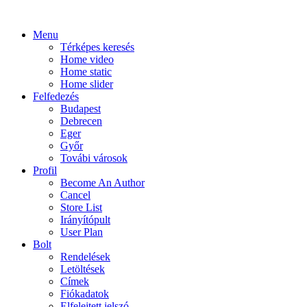
Menu
Térképes keresés
Home video
Home static
Home slider
Felfedezés
Budapest
Debrecen
Eger
Győr
Továbi városok
Profil
Become An Author
Cancel
Store List
Irányítópult
User Plan
Bolt
Rendelések
Letöltések
Címek
Fiókadatok
Elfelejtett jelszó