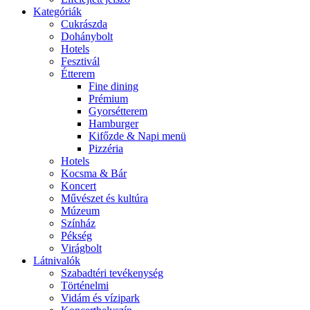
Kategóriák
Cukrászda
Dohánybolt
Hotels
Fesztivál
Étterem
Fine dining
Prémium
Gyorsétterem
Hamburger
Kifőzde & Napi menü
Pizzéria
Hotels
Kocsma & Bár
Koncert
Művészet és kultúra
Múzeum
Színház
Pékség
Virágbolt
Látnivalók
Szabadtéri tevékenység
Történelmi
Vidám és vízipark