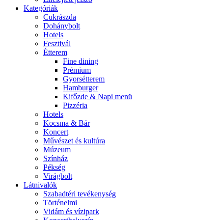
Kategóriák
Cukrászda
Dohánybolt
Hotels
Fesztivál
Étterem
Fine dining
Prémium
Gyorsétterem
Hamburger
Kifőzde & Napi menü
Pizzéria
Hotels
Kocsma & Bár
Koncert
Művészet és kultúra
Múzeum
Színház
Pékség
Virágbolt
Látnivalók
Szabadtéri tevékenység
Történelmi
Vidám és vízipark