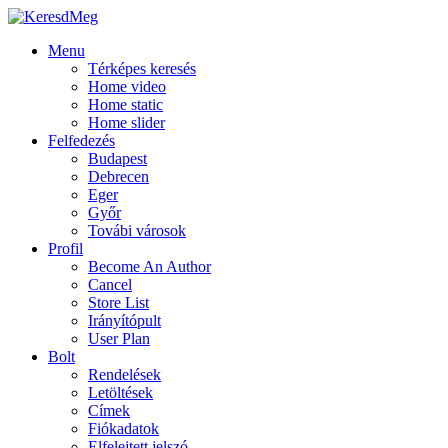
Menu
Térképes keresés
Home video
Home static
Home slider
Felfedezés
Budapest
Debrecen
Eger
Győr
Továbi városok
Profil
Become An Author
Cancel
Store List
Irányítópult
User Plan
Bolt
Rendelések
Letöltések
Címek
Fiókadatok
Elfelejtett jelszó