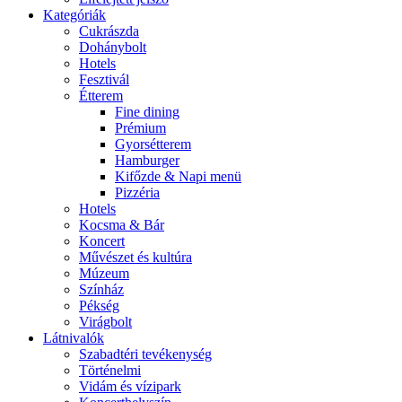
Kategóriák
Cukrászda
Dohánybolt
Hotels
Fesztivál
Étterem
Fine dining
Prémium
Gyorsétterem
Hamburger
Kifőzde & Napi menü
Pizzéria
Hotels
Kocsma & Bár
Koncert
Művészet és kultúra
Múzeum
Színház
Pékség
Virágbolt
Látnivalók
Szabadtéri tevékenység
Történelmi
Vidám és vízipark