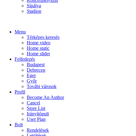
Koncerthelyszín
Sípálya
Stadion
Menu
Térképes keresés
Home video
Home static
Home slider
Felfedezés
Budapest
Debrecen
Eger
Győr
Továbi városok
Profil
Become An Author
Cancel
Store List
Irányítópult
User Plan
Bolt
Rendelések
Letöltések