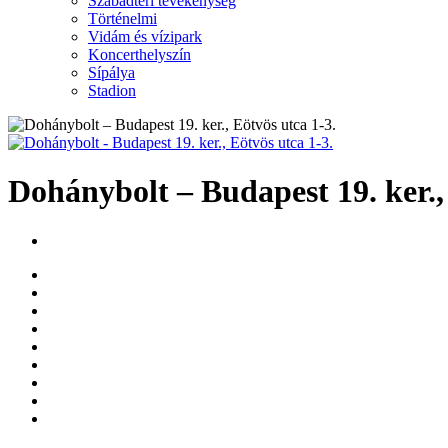
Szabadtéri tevékenység
Történelmi
Vidám és vízipark
Koncerthelyszín
Sípálya
Stadion
Dohánybolt – Budapest 19. ker.,