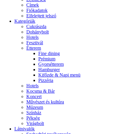
Címek
Fiókadatok
Elfelejtett jelszó
Kategóriák
Cukrászda
Dohánybolt
Hotels
Fesztivál
Étterem
Fine dining
Prémium
Gyorsétterem
Hamburger
Kifőzde & Napi menü
Pizzéria
Hotels
Kocsma & Bár
Koncert
Művészet és kultúra
Múzeum
Színház
Pékség
Virágbolt
Látnivalók