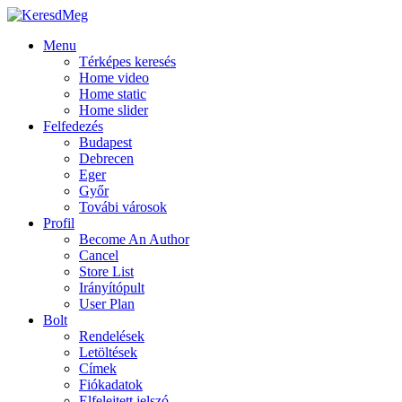
Menu
Térképes keresés
Home video
Home static
Home slider
Felfedezés
Budapest
Debrecen
Eger
Győr
Továbi városok
Profil
Become An Author
Cancel
Store List
Irányítópult
User Plan
Bolt
Rendelések
Letöltések
Címek
Fiókadatok
Elfelejtett jelszó