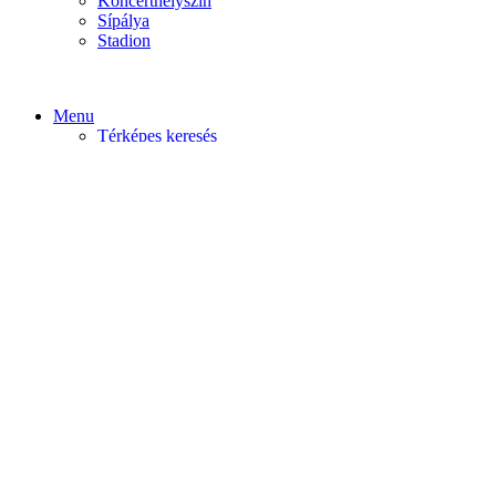
Koncerthelyszín
Sípálya
Stadion
Menu
Térképes keresés
Home video
Home static
Home slider
Felfedezés
Budapest
Debrecen
Eger
Győr
Továbi városok
Profil
Become An Author
Cancel
Store List
Irányítópult
User Plan
Bolt
Rendelések
Letöltések