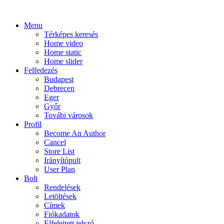
Menu
Térképes keresés
Home video
Home static
Home slider
Felfedezés
Budapest
Debrecen
Eger
Győr
Továbi városok
Profil
Become An Author
Cancel
Store List
Irányítópult
User Plan
Bolt
Rendelések
Letöltések
Címek
Fiókadatok
Elfelejtett jelszó