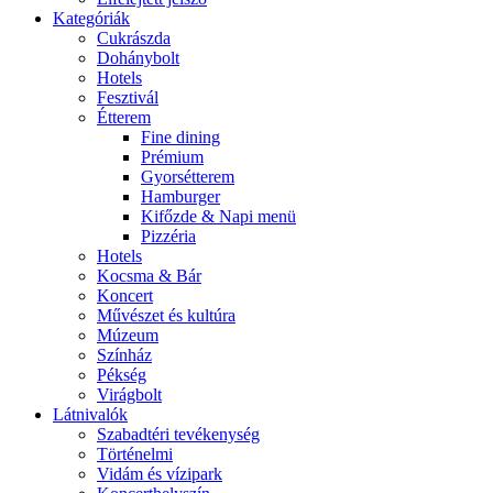
Kategóriák
Cukrászda
Dohánybolt
Hotels
Fesztivál
Étterem
Fine dining
Prémium
Gyorsétterem
Hamburger
Kifőzde & Napi menü
Pizzéria
Hotels
Kocsma & Bár
Koncert
Művészet és kultúra
Múzeum
Színház
Pékség
Virágbolt
Látnivalók
Szabadtéri tevékenység
Történelmi
Vidám és vízipark