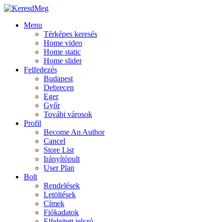
Menu
Térképes keresés
Home video
Home static
Home slider
Felfedezés
Budapest
Debrecen
Eger
Győr
Továbi városok
Profil
Become An Author
Cancel
Store List
Irányítópult
User Plan
Bolt
Rendelések
Letöltések
Címek
Fiókadatok
Elfelejtett jelszó