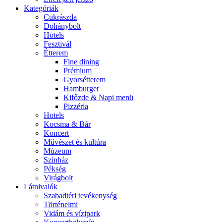
Kategóriák
Cukrászda
Dohánybolt
Hotels
Fesztivál
Étterem
Fine dining
Prémium
Gyorsétterem
Hamburger
Kifőzde & Napi menü
Pizzéria
Hotels
Kocsma & Bár
Koncert
Művészet és kultúra
Múzeum
Színház
Pékség
Virágbolt
Látnivalók
Szabadtéri tevékenység
Történelmi
Vidám és vízipark