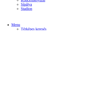
Koncerthelyszín
Sípálya
Stadion
Menu
Térképes keresés
Home video
Home static
Home slider
Felfedezés
Budapest
Debrecen
Eger
Győr
Továbi városok
Profil
Become An Author
Cancel
Store List
Irányítópult
User Plan
Bolt
Rendelések
Letöltések