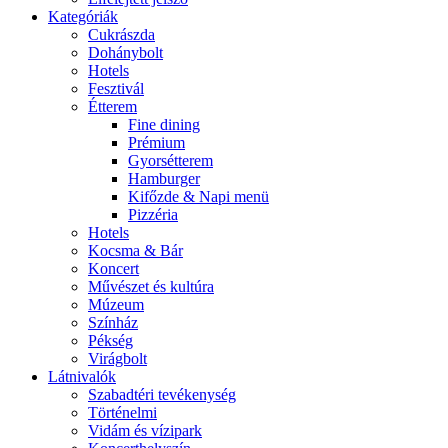
Kategóriák
Cukrászda
Dohánybolt
Hotels
Fesztivál
Étterem
Fine dining
Prémium
Gyorsétterem
Hamburger
Kifőzde & Napi menü
Pizzéria
Hotels
Kocsma & Bár
Koncert
Művészet és kultúra
Múzeum
Színház
Pékség
Virágbolt
Látnivalók
Szabadtéri tevékenység
Történelmi
Vidám és vízipark