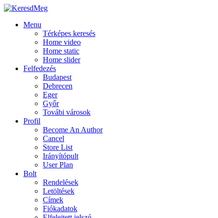
Menu
Térképes keresés
Home video
Home static
Home slider
Felfedezés
Budapest
Debrecen
Eger
Győr
Továbi városok
Profil
Become An Author
Cancel
Store List
Irányítópult
User Plan
Bolt
Rendelések
Letöltések
Címek
Fiókadatok
Elfelejtett jelszó