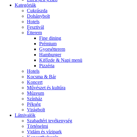
Kategóriák
Cukrászda
Dohánybolt
Hotels
Fesztivál
Étterem
Fine dining
Prémium
Gyorsétterem
Hamburger
Kifőzde & Napi menü
Pizzéria
Hotels
Kocsma & Bár
Koncert
Művészet és kultúra
Múzeum
Színház
Pékség
Virágbolt
Látnivalók
Szabadtéri tevékenység
Történelmi
Vidám és vízipark