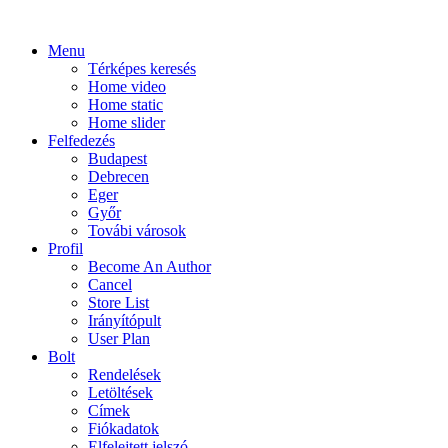
Menu
Térképes keresés
Home video
Home static
Home slider
Felfedezés
Budapest
Debrecen
Eger
Győr
Továbi városok
Profil
Become An Author
Cancel
Store List
Irányítópult
User Plan
Bolt
Rendelések
Letöltések
Címek
Fiókadatok
Elfelejtett jelszó