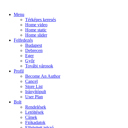
Menu
Térképes keresés
Home video
Home static
Home slider
Felfedezés
Budapest
Debrecen
Eger
Győr
Továbi városok
Profil
Become An Author
Cancel
Store List
Irányítópult
User Plan
Bolt
Rendelések
Letöltések
Címek
Fiókadatok
Elfelejtett jelszó