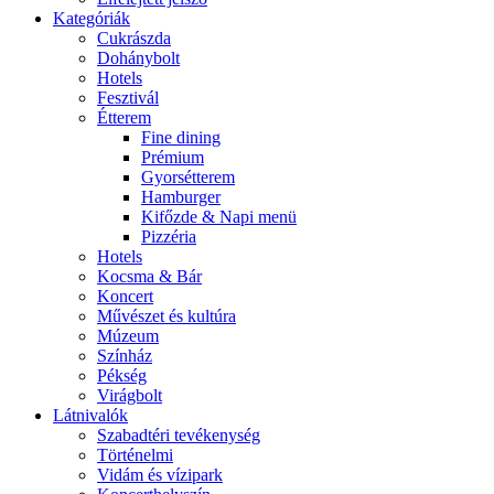
Kategóriák
Cukrászda
Dohánybolt
Hotels
Fesztivál
Étterem
Fine dining
Prémium
Gyorsétterem
Hamburger
Kifőzde & Napi menü
Pizzéria
Hotels
Kocsma & Bár
Koncert
Művészet és kultúra
Múzeum
Színház
Pékség
Virágbolt
Látnivalók
Szabadtéri tevékenység
Történelmi
Vidám és vízipark