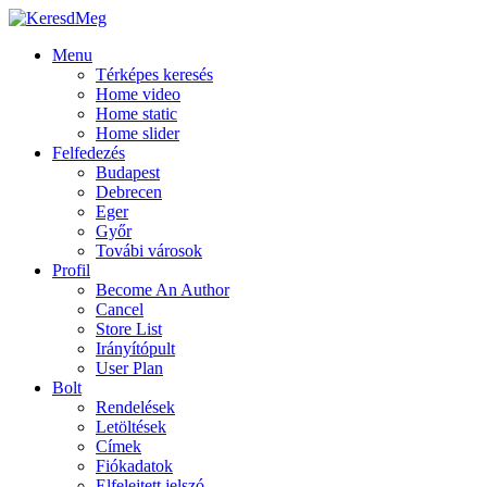
Menu
Térképes keresés
Home video
Home static
Home slider
Felfedezés
Budapest
Debrecen
Eger
Győr
Továbi városok
Profil
Become An Author
Cancel
Store List
Irányítópult
User Plan
Bolt
Rendelések
Letöltések
Címek
Fiókadatok
Elfelejtett jelszó