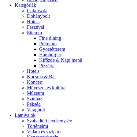
Kategóriák
Cukrászda
Dohánybolt
Hotels
Fesztivál
Étterem
Fine dining
Prémium
Gyorsétterem
Hamburger
Kifőzde & Napi menü
Pizzéria
Hotels
Kocsma & Bár
Koncert
Művészet és kultúra
Múzeum
Színház
Pékség
Virágbolt
Látnivalók
Szabadtéri tevékenység
Történelmi
Vidám és vízipark