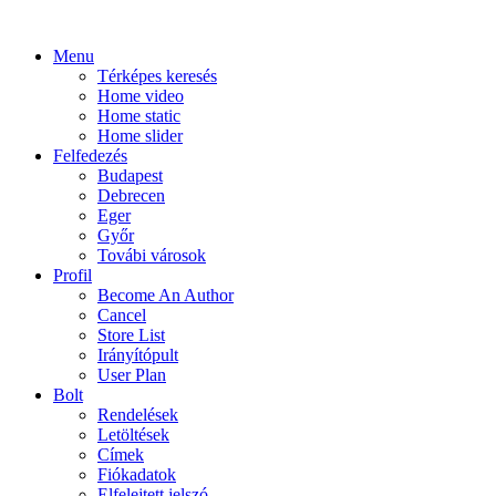
Menu
Térképes keresés
Home video
Home static
Home slider
Felfedezés
Budapest
Debrecen
Eger
Győr
Továbi városok
Profil
Become An Author
Cancel
Store List
Irányítópult
User Plan
Bolt
Rendelések
Letöltések
Címek
Fiókadatok
Elfelejtett jelszó