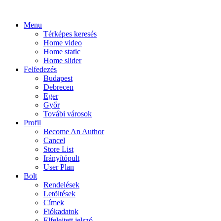
Menu
Térképes keresés
Home video
Home static
Home slider
Felfedezés
Budapest
Debrecen
Eger
Győr
Továbi városok
Profil
Become An Author
Cancel
Store List
Irányítópult
User Plan
Bolt
Rendelések
Letöltések
Címek
Fiókadatok
Elfelejtett jelszó