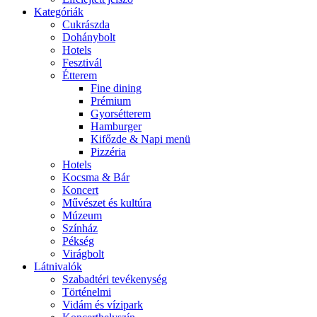
Kategóriák
Cukrászda
Dohánybolt
Hotels
Fesztivál
Étterem
Fine dining
Prémium
Gyorsétterem
Hamburger
Kifőzde & Napi menü
Pizzéria
Hotels
Kocsma & Bár
Koncert
Művészet és kultúra
Múzeum
Színház
Pékség
Virágbolt
Látnivalók
Szabadtéri tevékenység
Történelmi
Vidám és vízipark