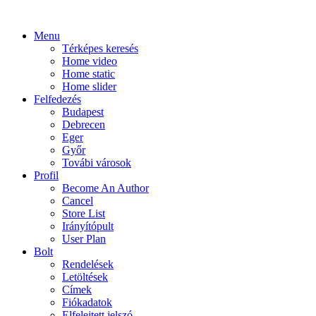
Menu
Térképes keresés
Home video
Home static
Home slider
Felfedezés
Budapest
Debrecen
Eger
Győr
Továbi városok
Profil
Become An Author
Cancel
Store List
Irányítópult
User Plan
Bolt
Rendelések
Letöltések
Címek
Fiókadatok
Elfelejtett jelszó