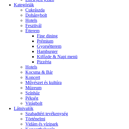
Kategóriák
Cukrászda
Dohánybolt
Hotels
Fesztivál
Étterem
Fine dining
Prémium
Gyorsétterem
Hamburger
Kifőzde & Napi menü
Pizzéria
Hotels
Kocsma & Bár
Koncert
Művészet és kultúra
Múzeum
Színház
Pékség
Virágbolt
Látnivalók
Szabadtéri tevékenység
Történelmi
Vidám és vízipark