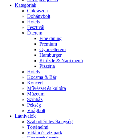
Kategóriák
Cukrászda
Dohánybolt
Hotels
Fesztivál
Étterem
Fine dining
Prémium
Gyorsétterem
Hamburger
Kifőzde & Napi menü
Pizzéria
Hotels
Kocsma & Bár
Koncert
Művészet és kultúra
Múzeum
Színház
Pékség
Virágbolt
Látnivalók
Szabadtéri tevékenység
Történelmi
Vidám és vízipark