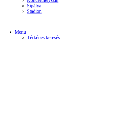
Koncerthelyszín
Sípálya
Stadion
Menu
Térképes keresés
Home video
Home static
Home slider
Felfedezés
Budapest
Debrecen
Eger
Győr
Továbi városok
Profil
Become An Author
Cancel
Store List
Irányítópult
User Plan
Bolt
Rendelések
Letöltések