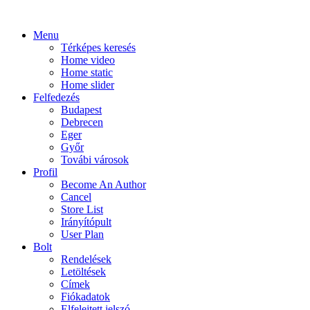
Menu
Térképes keresés
Home video
Home static
Home slider
Felfedezés
Budapest
Debrecen
Eger
Győr
Továbi városok
Profil
Become An Author
Cancel
Store List
Irányítópult
User Plan
Bolt
Rendelések
Letöltések
Címek
Fiókadatok
Elfelejtett jelszó