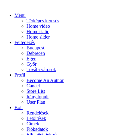
Menu
Térképes keresés
Home video
Home static
Home slider
Felfedezés
Budapest
Debrecen
Eger
Győr
Továbi városok
Profil
Become An Author
Cancel
Store List
Irányítópult
User Plan
Bolt
Rendelések
Letöltések
Címek
Fiókadatok
Elfelejtett jelszó