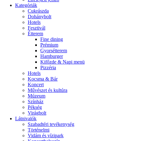
Kategóriák
Cukrászda
Dohánybolt
Hotels
Fesztivál
Étterem
Fine dining
Prémium
Gyorsétterem
Hamburger
Kifőzde & Napi menü
Pizzéria
Hotels
Kocsma & Bár
Koncert
Művészet és kultúra
Múzeum
Színház
Pékség
Virágbolt
Látnivalók
Szabadtéri tevékenység
Történelmi
Vidám és vízipark