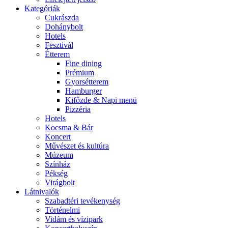
Kategóriák
Cukrászda
Dohánybolt
Hotels
Fesztivál
Étterem
Fine dining
Prémium
Gyorsétterem
Hamburger
Kifőzde & Napi menü
Pizzéria
Hotels
Kocsma & Bár
Koncert
Művészet és kultúra
Múzeum
Színház
Pékség
Virágbolt
Látnivalók
Szabadtéri tevékenység
Történelmi
Vidám és vízipark