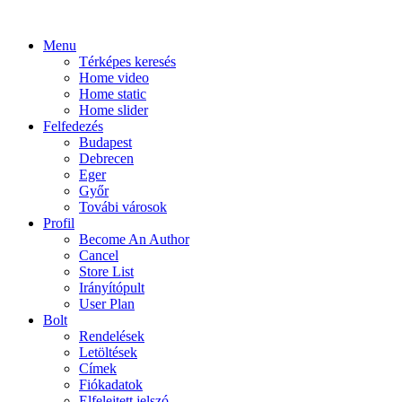
Menu
Térképes keresés
Home video
Home static
Home slider
Felfedezés
Budapest
Debrecen
Eger
Győr
Továbi városok
Profil
Become An Author
Cancel
Store List
Irányítópult
User Plan
Bolt
Rendelések
Letöltések
Címek
Fiókadatok
Elfelejtett jelszó