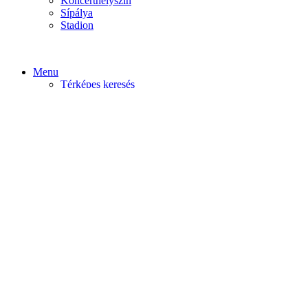
Koncerthelyszín
Sípálya
Stadion
Menu
Térképes keresés
Home video
Home static
Home slider
Felfedezés
Budapest
Debrecen
Eger
Győr
Továbi városok
Profil
Become An Author
Cancel
Store List
Irányítópult
User Plan
Bolt
Rendelések
Letöltések