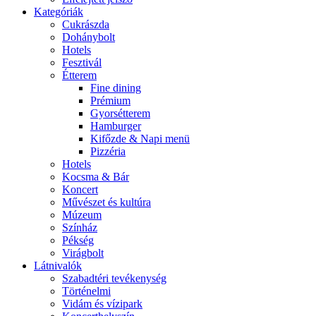
Kategóriák
Cukrászda
Dohánybolt
Hotels
Fesztivál
Étterem
Fine dining
Prémium
Gyorsétterem
Hamburger
Kifőzde & Napi menü
Pizzéria
Hotels
Kocsma & Bár
Koncert
Művészet és kultúra
Múzeum
Színház
Pékség
Virágbolt
Látnivalók
Szabadtéri tevékenység
Történelmi
Vidám és vízipark