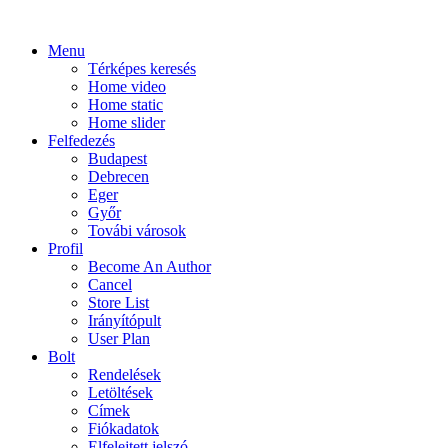
Menu
Térképes keresés
Home video
Home static
Home slider
Felfedezés
Budapest
Debrecen
Eger
Győr
Továbi városok
Profil
Become An Author
Cancel
Store List
Irányítópult
User Plan
Bolt
Rendelések
Letöltések
Címek
Fiókadatok
Elfelejtett jelszó