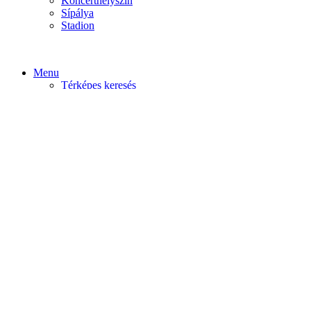
Koncerthelyszín
Sípálya
Stadion
Menu
Térképes keresés
Home video
Home static
Home slider
Felfedezés
Budapest
Debrecen
Eger
Győr
Továbi városok
Profil
Become An Author
Cancel
Store List
Irányítópult
User Plan
Bolt
Rendelések
Letöltések