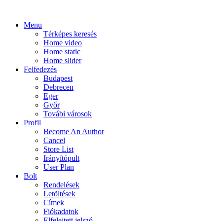
Menu
Térképes keresés
Home video
Home static
Home slider
Felfedezés
Budapest
Debrecen
Eger
Győr
Továbi városok
Profil
Become An Author
Cancel
Store List
Irányítópult
User Plan
Bolt
Rendelések
Letöltések
Címek
Fiókadatok
Elfelejtett jelszó