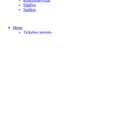
Koncerthelyszín
Sípálya
Stadion
Menu
Térképes keresés
Home video
Home static
Home slider
Felfedezés
Budapest
Debrecen
Eger
Győr
Továbi városok
Profil
Become An Author
Cancel
Store List
Irányítópult
User Plan
Bolt
Rendelések
Letöltések