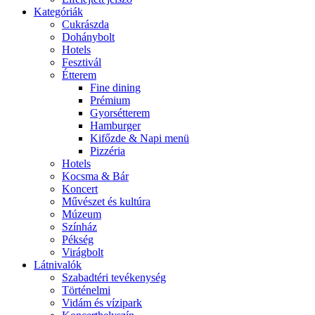
Kategóriák
Cukrászda
Dohánybolt
Hotels
Fesztivál
Étterem
Fine dining
Prémium
Gyorsétterem
Hamburger
Kifőzde & Napi menü
Pizzéria
Hotels
Kocsma & Bár
Koncert
Művészet és kultúra
Múzeum
Színház
Pékség
Virágbolt
Látnivalók
Szabadtéri tevékenység
Történelmi
Vidám és vízipark