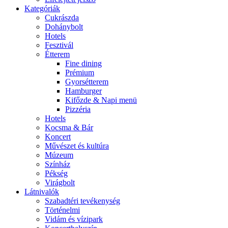
Kategóriák
Cukrászda
Dohánybolt
Hotels
Fesztivál
Étterem
Fine dining
Prémium
Gyorsétterem
Hamburger
Kifőzde & Napi menü
Pizzéria
Hotels
Kocsma & Bár
Koncert
Művészet és kultúra
Múzeum
Színház
Pékség
Virágbolt
Látnivalók
Szabadtéri tevékenység
Történelmi
Vidám és vízipark