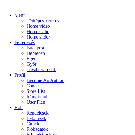
Menu
Térképes keresés
Home video
Home static
Home slider
Felfedezés
Budapest
Debrecen
Eger
Győr
Továbi városok
Profil
Become An Author
Cancel
Store List
Irányítópult
User Plan
Bolt
Rendelések
Letöltések
Címek
Fiókadatok
Elfelejtett jelszó