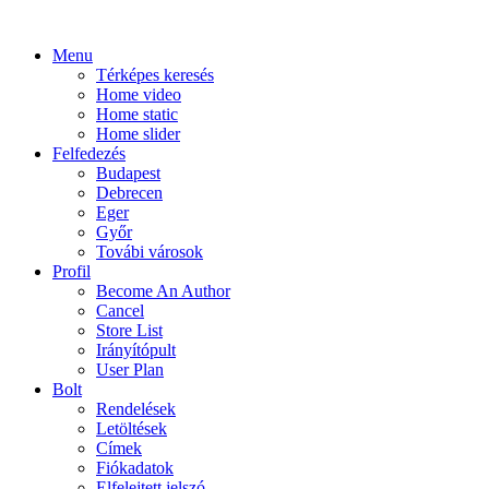
Menu
Térképes keresés
Home video
Home static
Home slider
Felfedezés
Budapest
Debrecen
Eger
Győr
Továbi városok
Profil
Become An Author
Cancel
Store List
Irányítópult
User Plan
Bolt
Rendelések
Letöltések
Címek
Fiókadatok
Elfelejtett jelszó