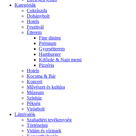
Kategóriák
Cukrászda
Dohánybolt
Hotels
Fesztivál
Étterem
Fine dining
Prémium
Gyorsétterem
Hamburger
Kifőzde & Napi menü
Pizzéria
Hotels
Kocsma & Bár
Koncert
Művészet és kultúra
Múzeum
Színház
Pékség
Virágbolt
Látnivalók
Szabadtéri tevékenység
Történelmi
Vidám és vízipark