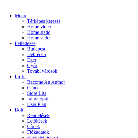
Menu
Térképes keresés
Home video
Home static
Home slider
Felfedezés
Budapest
Debrecen
Eger
Győr
Továbi városok
Profil
Become An Author
Cancel
Store List
Irányítópult
User Plan
Bolt
Rendelések
Letöltések
Címek
Fiókadatok
Elfelejtett jelszó