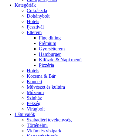
Kategóriák
Cukrászda
Dohánybolt
Hotels
Fesztivál
Étterem
Fine dining
Prémium
Gyorsétterem
Hamburger
Kifőzde & Napi menü
Pizzéria
Hotels
Kocsma & Bár
Koncert
Művészet és kultúra
Múzeum
Színház
Pékség
Virágbolt
Látnivalók
Szabadtéri tevékenység
Történelmi
Vidám és vízipark