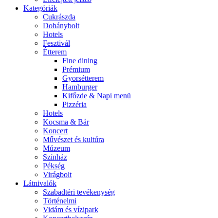
Kategóriák
Cukrászda
Dohánybolt
Hotels
Fesztivál
Étterem
Fine dining
Prémium
Gyorsétterem
Hamburger
Kifőzde & Napi menü
Pizzéria
Hotels
Kocsma & Bár
Koncert
Művészet és kultúra
Múzeum
Színház
Pékség
Virágbolt
Látnivalók
Szabadtéri tevékenység
Történelmi
Vidám és vízipark