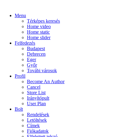
Menu
Térképes keresés
Home video
Home static
Home slider
Felfedezés
Budapest
Debrecen
Eger
Győr
Továbi városok
Profil
Become An Author
Cancel
Store List
Irányítópult
User Plan
Bolt
Rendelések
Letöltések
Címek
Fiókadatok
Elfelejtett jelszó