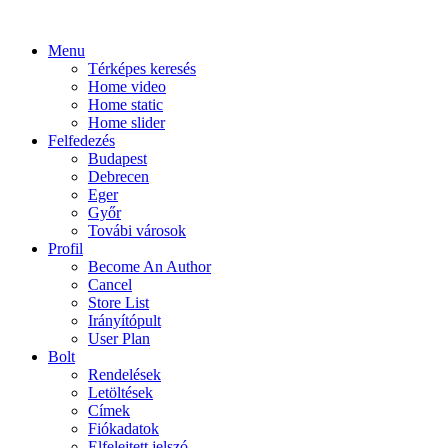
Menu
Térképes keresés
Home video
Home static
Home slider
Felfedezés
Budapest
Debrecen
Eger
Győr
Továbi városok
Profil
Become An Author
Cancel
Store List
Irányítópult
User Plan
Bolt
Rendelések
Letöltések
Címek
Fiókadatok
Elfelejtett jelszó