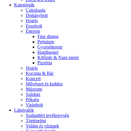
Kategóriák
Cukrászda
Dohánybolt
Hotels
Fesztivál
Étterem
Fine dining
Prémium
Gyorsétterem
Hamburger
Kifőzde & Napi menü
Pizzéria
Hotels
Kocsma & Bár
Koncert
Művészet és kultúra
Múzeum
Színház
Pékség
Virágbolt
Látnivalók
Szabadtéri tevékenység
Történelmi
Vidám és vízipark