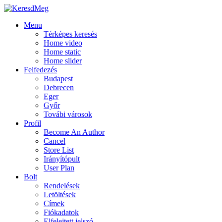
Menu
Térképes keresés
Home video
Home static
Home slider
Felfedezés
Budapest
Debrecen
Eger
Győr
Továbi városok
Profil
Become An Author
Cancel
Store List
Irányítópult
User Plan
Bolt
Rendelések
Letöltések
Címek
Fiókadatok
Elfelejtett jelszó