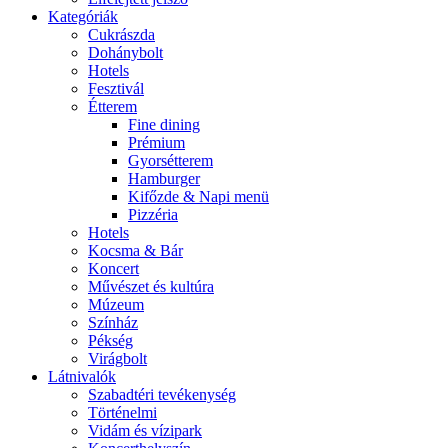
Kategóriák
Cukrászda
Dohánybolt
Hotels
Fesztivál
Étterem
Fine dining
Prémium
Gyorsétterem
Hamburger
Kifőzde & Napi menü
Pizzéria
Hotels
Kocsma & Bár
Koncert
Művészet és kultúra
Múzeum
Színház
Pékség
Virágbolt
Látnivalók
Szabadtéri tevékenység
Történelmi
Vidám és vízipark