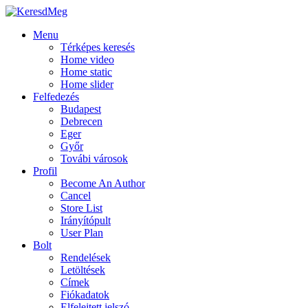
Menu
Térképes keresés
Home video
Home static
Home slider
Felfedezés
Budapest
Debrecen
Eger
Győr
Továbi városok
Profil
Become An Author
Cancel
Store List
Irányítópult
User Plan
Bolt
Rendelések
Letöltések
Címek
Fiókadatok
Elfelejtett jelszó