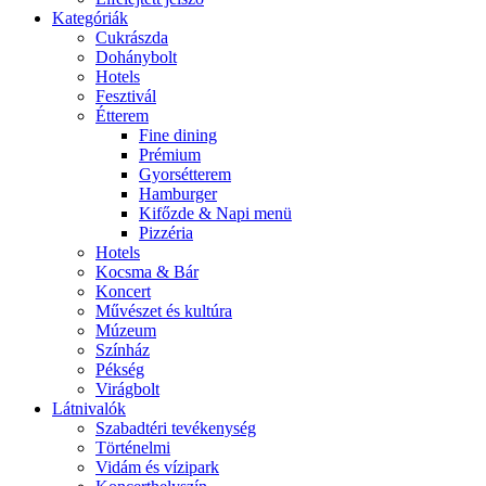
Kategóriák
Cukrászda
Dohánybolt
Hotels
Fesztivál
Étterem
Fine dining
Prémium
Gyorsétterem
Hamburger
Kifőzde & Napi menü
Pizzéria
Hotels
Kocsma & Bár
Koncert
Művészet és kultúra
Múzeum
Színház
Pékség
Virágbolt
Látnivalók
Szabadtéri tevékenység
Történelmi
Vidám és vízipark