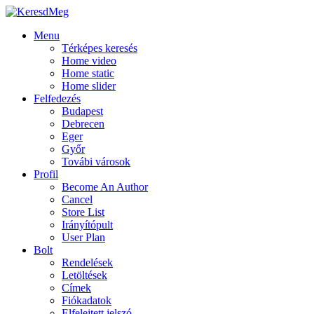
Menu
Térképes keresés
Home video
Home static
Home slider
Felfedezés
Budapest
Debrecen
Eger
Győr
Továbi városok
Profil
Become An Author
Cancel
Store List
Irányítópult
User Plan
Bolt
Rendelések
Letöltések
Címek
Fiókadatok
Elfelejtett jelszó