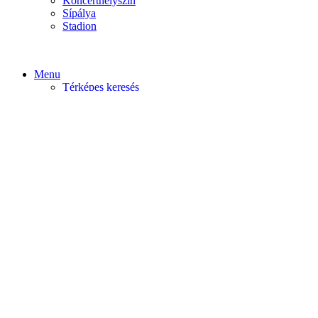
Koncerthelyszín
Sípálya
Stadion
Menu
Térképes keresés
Home video
Home static
Home slider
Felfedezés
Budapest
Debrecen
Eger
Győr
Továbi városok
Profil
Become An Author
Cancel
Store List
Irányítópult
User Plan
Bolt
Rendelések
Letöltések