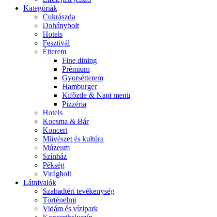
Kategóriák
Cukrászda
Dohánybolt
Hotels
Fesztivál
Étterem
Fine dining
Prémium
Gyorsétterem
Hamburger
Kifőzde & Napi menü
Pizzéria
Hotels
Kocsma & Bár
Koncert
Művészet és kultúra
Múzeum
Színház
Pékség
Virágbolt
Látnivalók
Szabadtéri tevékenység
Történelmi
Vidám és vízipark