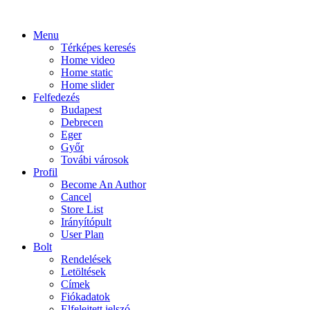
Menu
Térképes keresés
Home video
Home static
Home slider
Felfedezés
Budapest
Debrecen
Eger
Győr
Továbi városok
Profil
Become An Author
Cancel
Store List
Irányítópult
User Plan
Bolt
Rendelések
Letöltések
Címek
Fiókadatok
Elfelejtett jelszó