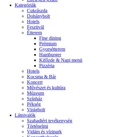
Kategóriák
Cukrászda
Dohánybolt
Hotels
Fesztivál
Étterem
Fine dining
Prémium
Gyorsétterem
Hamburger
Kifőzde & Napi menü
Pizzéria
Hotels
Kocsma & Bár
Koncert
Művészet és kultúra
Múzeum
Színház
Pékség
Virágbolt
Látnivalók
Szabadtéri tevékenység
Történelmi
Vidám és vízipark