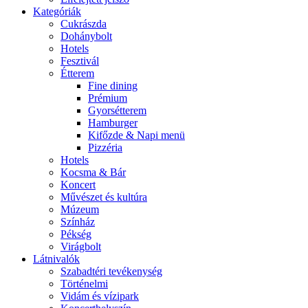
Kategóriák
Cukrászda
Dohánybolt
Hotels
Fesztivál
Étterem
Fine dining
Prémium
Gyorsétterem
Hamburger
Kifőzde & Napi menü
Pizzéria
Hotels
Kocsma & Bár
Koncert
Művészet és kultúra
Múzeum
Színház
Pékség
Virágbolt
Látnivalók
Szabadtéri tevékenység
Történelmi
Vidám és vízipark