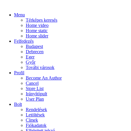
Menu
Térképes keresés
Home video
Home static
Home slider
Felfedezés
Budapest
Debrecen
Eger
Győr
Továbi városok
Profil
Become An Author
Cancel
Store List
Irányítópult
User Plan
Bolt
Rendelések
Letöltések
Címek
Fiókadatok
Elfelejtett jelszó