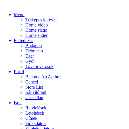
Menu
Térképes keresés
Home video
Home static
Home slider
Felfedezés
Budapest
Debrecen
Eger
Győr
Továbi városok
Profil
Become An Author
Cancel
Store List
Irányítópult
User Plan
Bolt
Rendelések
Letöltések
Címek
Fiókadatok
Elfelejtett jelszó