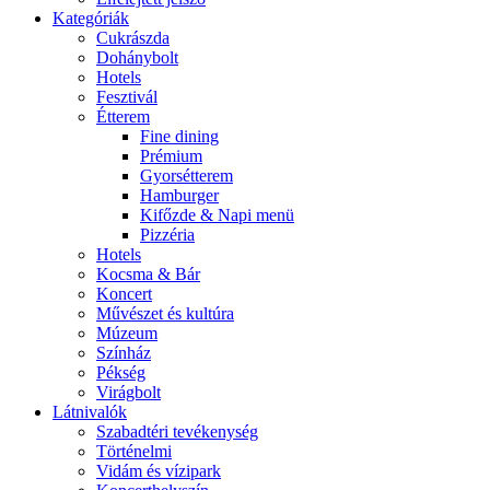
Kategóriák
Cukrászda
Dohánybolt
Hotels
Fesztivál
Étterem
Fine dining
Prémium
Gyorsétterem
Hamburger
Kifőzde & Napi menü
Pizzéria
Hotels
Kocsma & Bár
Koncert
Művészet és kultúra
Múzeum
Színház
Pékség
Virágbolt
Látnivalók
Szabadtéri tevékenység
Történelmi
Vidám és vízipark