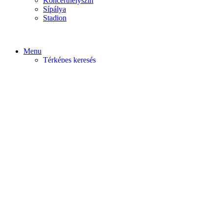
Koncerthelyszín
Sípálya
Stadion
Menu
Térképes keresés
Home video
Home static
Home slider
Felfedezés
Budapest
Debrecen
Eger
Győr
Továbi városok
Profil
Become An Author
Cancel
Store List
Irányítópult
User Plan
Bolt
Rendelések
Letöltések