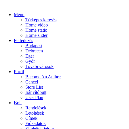
Menu
Térképes keresés
Home video
Home static
Home slider
Felfedezés
Budapest
Debrecen
Eger
Győr
Továbi városok
Profil
Become An Author
Cancel
Store List
Irányítópult
User Plan
Bolt
Rendelések
Letöltések
Címek
Fiókadatok
Elfelejtett jelszó