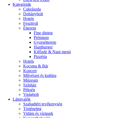
Kategóriák
Cukrászda
Dohánybolt
Hotels
Fesztivál
Étterem
Fine dining
Prémium
Gyorsétterem
Hamburger
Kifőzde & Napi menü
Pizzéria
Hotels
Kocsma & Bár
Koncert
Művészet és kultúra
Múzeum
Színház
Pékség
Virágbolt
Látnivalók
Szabadtéri tevékenység
Történelmi
Vidám és vízipark