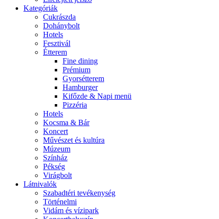
Kategóriák
Cukrászda
Dohánybolt
Hotels
Fesztivál
Étterem
Fine dining
Prémium
Gyorsétterem
Hamburger
Kifőzde & Napi menü
Pizzéria
Hotels
Kocsma & Bár
Koncert
Művészet és kultúra
Múzeum
Színház
Pékség
Virágbolt
Látnivalók
Szabadtéri tevékenység
Történelmi
Vidám és vízipark