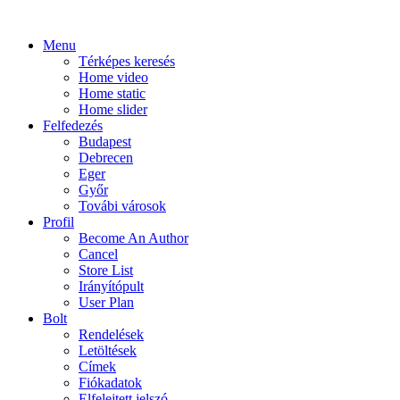
Menu
Térképes keresés
Home video
Home static
Home slider
Felfedezés
Budapest
Debrecen
Eger
Győr
Továbi városok
Profil
Become An Author
Cancel
Store List
Irányítópult
User Plan
Bolt
Rendelések
Letöltések
Címek
Fiókadatok
Elfelejtett jelszó