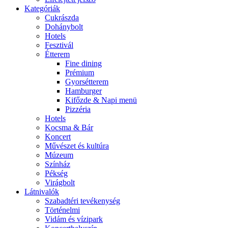
Kategóriák
Cukrászda
Dohánybolt
Hotels
Fesztivál
Étterem
Fine dining
Prémium
Gyorsétterem
Hamburger
Kifőzde & Napi menü
Pizzéria
Hotels
Kocsma & Bár
Koncert
Művészet és kultúra
Múzeum
Színház
Pékség
Virágbolt
Látnivalók
Szabadtéri tevékenység
Történelmi
Vidám és vízipark