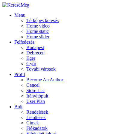
Menu
Térképes keresés
Home video
Home static
Home slider
Felfedezés
Budapest
Debrecen
Eger
Győr
Továbi városok
Profil
Become An Author
Cancel
Store List
Irányítópult
User Plan
Bolt
Rendelések
Letöltések
Címek
Fiókadatok
Elfelejtett jelszó