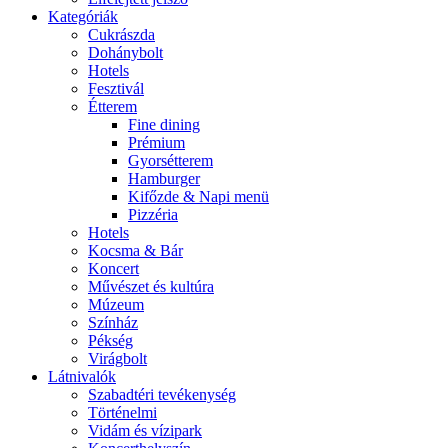
Kategóriák
Cukrászda
Dohánybolt
Hotels
Fesztivál
Étterem
Fine dining
Prémium
Gyorsétterem
Hamburger
Kifőzde & Napi menü
Pizzéria
Hotels
Kocsma & Bár
Koncert
Művészet és kultúra
Múzeum
Színház
Pékség
Virágbolt
Látnivalók
Szabadtéri tevékenység
Történelmi
Vidám és vízipark