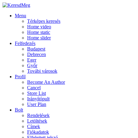
Menu
Térképes keresés
Home video
Home static
Home slider
Felfedezés
Budapest
Debrecen
Eger
Győr
Továbi városok
Profil
Become An Author
Cancel
Store List
Irányítópult
User Plan
Bolt
Rendelések
Letöltések
Címek
Fiókadatok
Elfelejtett jelszó