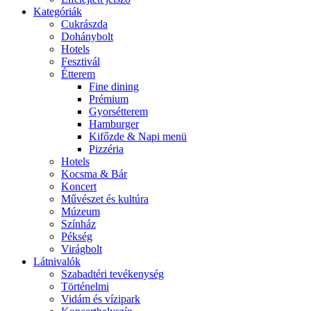
Kategóriák
Cukrászda
Dohánybolt
Hotels
Fesztivál
Étterem
Fine dining
Prémium
Gyorsétterem
Hamburger
Kifőzde & Napi menü
Pizzéria
Hotels
Kocsma & Bár
Koncert
Művészet és kultúra
Múzeum
Színház
Pékség
Virágbolt
Látnivalók
Szabadtéri tevékenység
Történelmi
Vidám és vízipark