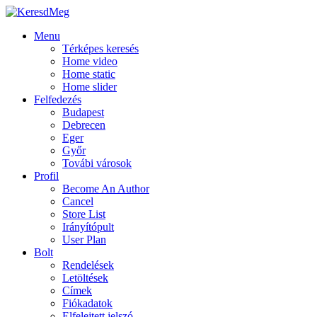
Menu
Térképes keresés
Home video
Home static
Home slider
Felfedezés
Budapest
Debrecen
Eger
Győr
Továbi városok
Profil
Become An Author
Cancel
Store List
Irányítópult
User Plan
Bolt
Rendelések
Letöltések
Címek
Fiókadatok
Elfelejtett jelszó