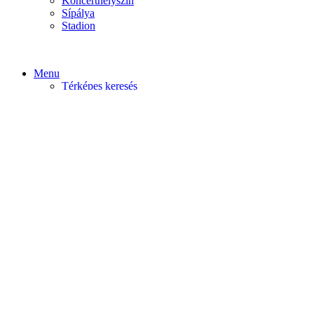
Koncerthelyszín
Sípálya
Stadion
Menu
Térképes keresés
Home video
Home static
Home slider
Felfedezés
Budapest
Debrecen
Eger
Győr
Továbi városok
Profil
Become An Author
Cancel
Store List
Irányítópult
User Plan
Bolt
Rendelések
Letöltések