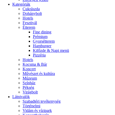
Kategóriák
Cukrászda
Dohánybolt
Hotels
Fesztivál
Étterem
Fine dining
Prémium
Gyorsétterem
Hamburger
Kifőzde & Napi menü
Pizzéria
Hotels
Kocsma & Bár
Koncert
Művészet és kultúra
Múzeum
Színház
Pékség
Virágbolt
Látnivalók
Szabadtéri tevékenység
Történelmi
Vidám és vízipark