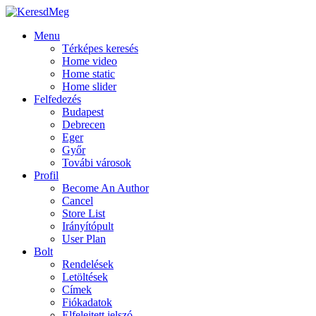
Menu
Térképes keresés
Home video
Home static
Home slider
Felfedezés
Budapest
Debrecen
Eger
Győr
Továbi városok
Profil
Become An Author
Cancel
Store List
Irányítópult
User Plan
Bolt
Rendelések
Letöltések
Címek
Fiókadatok
Elfelejtett jelszó