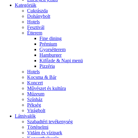
Kategóriák
Cukrászda
Dohánybolt
Hotels
Fesztivál
Étterem
Fine dining
Prémium
Gyorsétterem
Hamburger
Kifőzde & Napi menü
Pizzéria
Hotels
Kocsma & Bár
Koncert
Művészet és kultúra
Múzeum
Színház
Pékség
Virágbolt
Látnivalók
Szabadtéri tevékenység
Történelmi
Vidám és vízipark