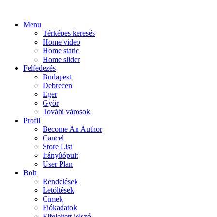
Menu
Térképes keresés
Home video
Home static
Home slider
Felfedezés
Budapest
Debrecen
Eger
Győr
Továbi városok
Profil
Become An Author
Cancel
Store List
Irányítópult
User Plan
Bolt
Rendelések
Letöltések
Címek
Fiókadatok
Elfelejtett jelszó