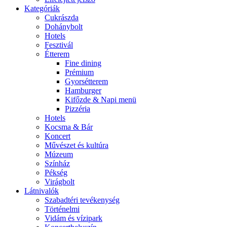
Kategóriák
Cukrászda
Dohánybolt
Hotels
Fesztivál
Étterem
Fine dining
Prémium
Gyorsétterem
Hamburger
Kifőzde & Napi menü
Pizzéria
Hotels
Kocsma & Bár
Koncert
Művészet és kultúra
Múzeum
Színház
Pékség
Virágbolt
Látnivalók
Szabadtéri tevékenység
Történelmi
Vidám és vízipark