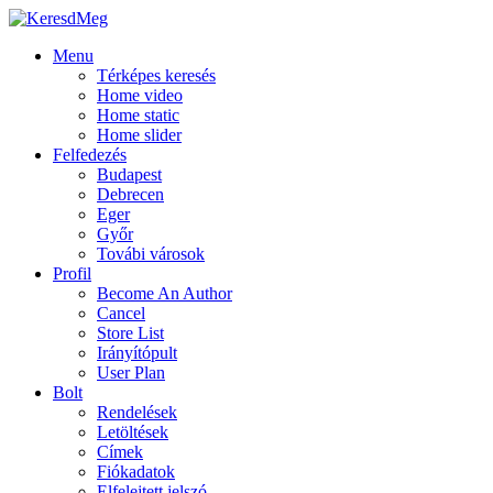
Menu
Térképes keresés
Home video
Home static
Home slider
Felfedezés
Budapest
Debrecen
Eger
Győr
Továbi városok
Profil
Become An Author
Cancel
Store List
Irányítópult
User Plan
Bolt
Rendelések
Letöltések
Címek
Fiókadatok
Elfelejtett jelszó