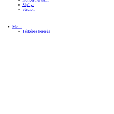
Koncerthelyszín
Sípálya
Stadion
Menu
Térképes keresés
Home video
Home static
Home slider
Felfedezés
Budapest
Debrecen
Eger
Győr
Továbi városok
Profil
Become An Author
Cancel
Store List
Irányítópult
User Plan
Bolt
Rendelések
Letöltések