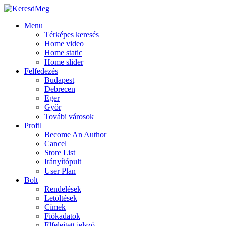
Menu
Térképes keresés
Home video
Home static
Home slider
Felfedezés
Budapest
Debrecen
Eger
Győr
Továbi városok
Profil
Become An Author
Cancel
Store List
Irányítópult
User Plan
Bolt
Rendelések
Letöltések
Címek
Fiókadatok
Elfelejtett jelszó