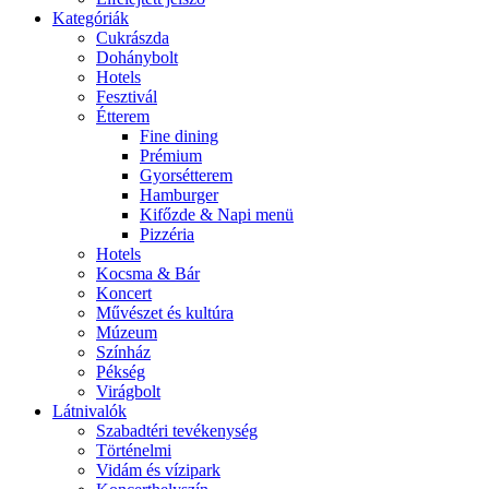
Kategóriák
Cukrászda
Dohánybolt
Hotels
Fesztivál
Étterem
Fine dining
Prémium
Gyorsétterem
Hamburger
Kifőzde & Napi menü
Pizzéria
Hotels
Kocsma & Bár
Koncert
Művészet és kultúra
Múzeum
Színház
Pékség
Virágbolt
Látnivalók
Szabadtéri tevékenység
Történelmi
Vidám és vízipark