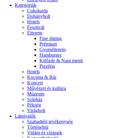
Kategóriák
Cukrászda
Dohánybolt
Hotels
Fesztivál
Étterem
Fine dining
Prémium
Gyorsétterem
Hamburger
Kifőzde & Napi menü
Pizzéria
Hotels
Kocsma & Bár
Koncert
Művészet és kultúra
Múzeum
Színház
Pékség
Virágbolt
Látnivalók
Szabadtéri tevékenység
Történelmi
Vidám és vízipark