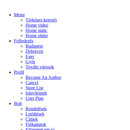
Menu
Térképes keresés
Home video
Home static
Home slider
Felfedezés
Budapest
Debrecen
Eger
Győr
Továbi városok
Profil
Become An Author
Cancel
Store List
Irányítópult
User Plan
Bolt
Rendelések
Letöltések
Címek
Fiókadatok
Elfelejtett jelszó