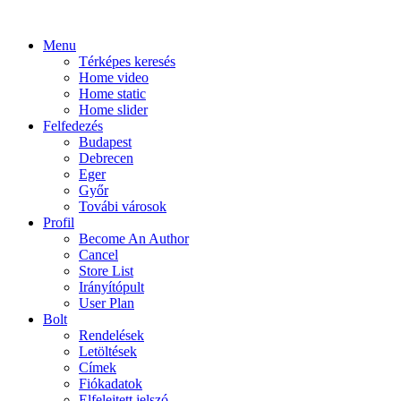
Menu
Térképes keresés
Home video
Home static
Home slider
Felfedezés
Budapest
Debrecen
Eger
Győr
Továbi városok
Profil
Become An Author
Cancel
Store List
Irányítópult
User Plan
Bolt
Rendelések
Letöltések
Címek
Fiókadatok
Elfelejtett jelszó