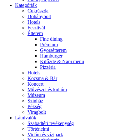
Kategóriák
Cukrászda
Dohánybolt
Hotels
Fesztivál
Étterem
Fine dining
Prémium
Gyorsétterem
Hamburger
Kifőzde & Napi menü
Pizzéria
Hotels
Kocsma & Bár
Koncert
Művészet és kultúra
Múzeum
Színház
Pékség
Virágbolt
Látnivalók
Szabadtéri tevékenység
Történelmi
Vidám és vízipark