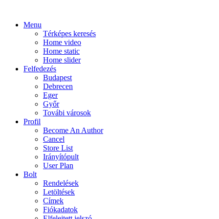
Menu
Térképes keresés
Home video
Home static
Home slider
Felfedezés
Budapest
Debrecen
Eger
Győr
Továbi városok
Profil
Become An Author
Cancel
Store List
Irányítópult
User Plan
Bolt
Rendelések
Letöltések
Címek
Fiókadatok
Elfelejtett jelszó