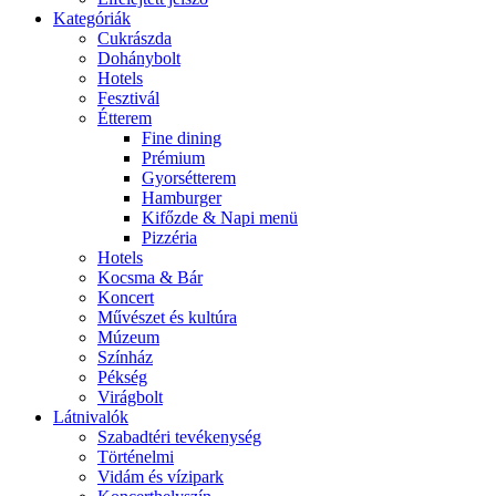
Kategóriák
Cukrászda
Dohánybolt
Hotels
Fesztivál
Étterem
Fine dining
Prémium
Gyorsétterem
Hamburger
Kifőzde & Napi menü
Pizzéria
Hotels
Kocsma & Bár
Koncert
Művészet és kultúra
Múzeum
Színház
Pékség
Virágbolt
Látnivalók
Szabadtéri tevékenység
Történelmi
Vidám és vízipark