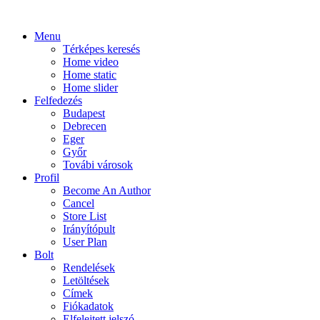
Menu
Térképes keresés
Home video
Home static
Home slider
Felfedezés
Budapest
Debrecen
Eger
Győr
Továbi városok
Profil
Become An Author
Cancel
Store List
Irányítópult
User Plan
Bolt
Rendelések
Letöltések
Címek
Fiókadatok
Elfelejtett jelszó