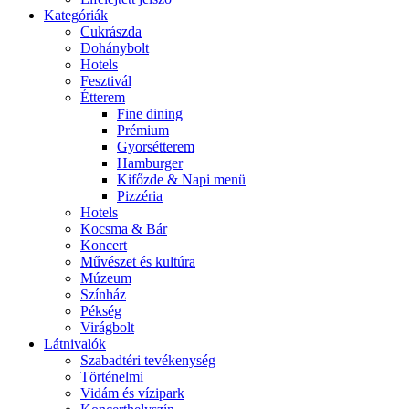
Kategóriák
Cukrászda
Dohánybolt
Hotels
Fesztivál
Étterem
Fine dining
Prémium
Gyorsétterem
Hamburger
Kifőzde & Napi menü
Pizzéria
Hotels
Kocsma & Bár
Koncert
Művészet és kultúra
Múzeum
Színház
Pékség
Virágbolt
Látnivalók
Szabadtéri tevékenység
Történelmi
Vidám és vízipark