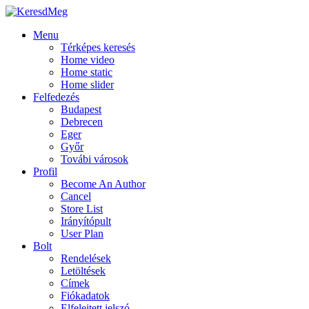
Menu
Térképes keresés
Home video
Home static
Home slider
Felfedezés
Budapest
Debrecen
Eger
Győr
Továbi városok
Profil
Become An Author
Cancel
Store List
Irányítópult
User Plan
Bolt
Rendelések
Letöltések
Címek
Fiókadatok
Elfelejtett jelszó