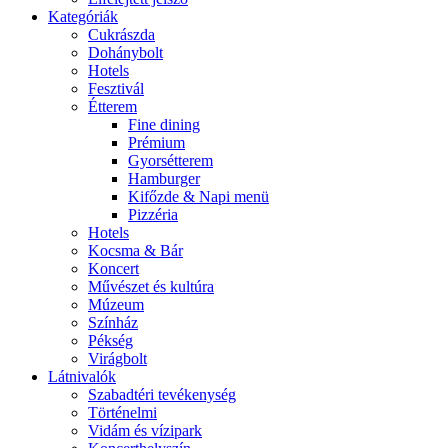
Kategóriák
Cukrászda
Dohánybolt
Hotels
Fesztivál
Étterem
Fine dining
Prémium
Gyorsétterem
Hamburger
Kifőzde & Napi menü
Pizzéria
Hotels
Kocsma & Bár
Koncert
Művészet és kultúra
Múzeum
Színház
Pékség
Virágbolt
Látnivalók
Szabadtéri tevékenység
Történelmi
Vidám és vízipark