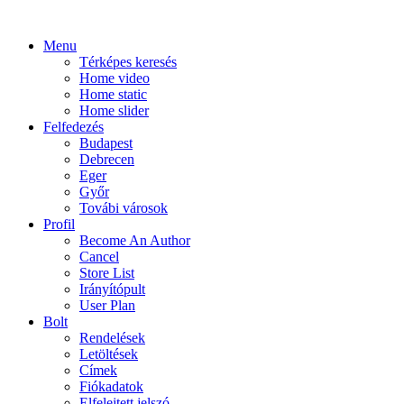
Menu
Térképes keresés
Home video
Home static
Home slider
Felfedezés
Budapest
Debrecen
Eger
Győr
Továbi városok
Profil
Become An Author
Cancel
Store List
Irányítópult
User Plan
Bolt
Rendelések
Letöltések
Címek
Fiókadatok
Elfelejtett jelszó