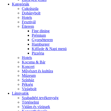
Kategóriák
Cukrászda
Dohánybolt
Hotels
Fesztivál
Étterem
Fine dining
Prémium
Gyorsétterem
Hamburger
Kifőzde & Napi menü
Pizzéria
Hotels
Kocsma & Bár
Koncert
Művészet és kultúra
Múzeum
Színház
Pékség
Virágbolt
Látnivalók
Szabadtéri tevékenység
Történelmi
Vidám és vízipark