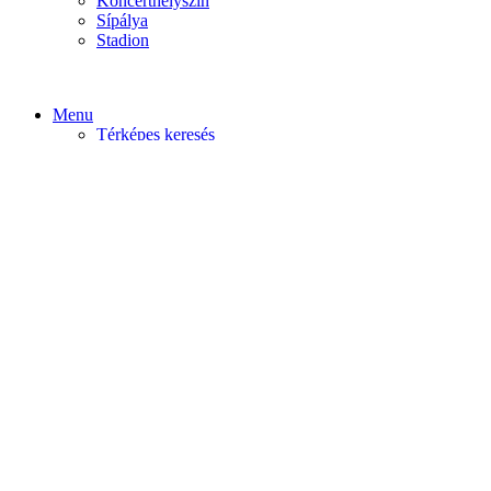
Koncerthelyszín
Sípálya
Stadion
Menu
Térképes keresés
Home video
Home static
Home slider
Felfedezés
Budapest
Debrecen
Eger
Győr
Továbi városok
Profil
Become An Author
Cancel
Store List
Irányítópult
User Plan
Bolt
Rendelések
Letöltések