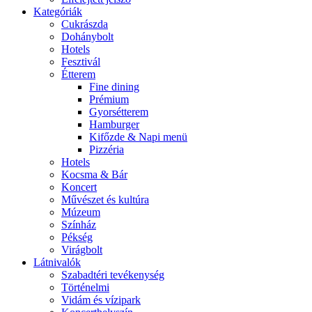
Kategóriák
Cukrászda
Dohánybolt
Hotels
Fesztivál
Étterem
Fine dining
Prémium
Gyorsétterem
Hamburger
Kifőzde & Napi menü
Pizzéria
Hotels
Kocsma & Bár
Koncert
Művészet és kultúra
Múzeum
Színház
Pékség
Virágbolt
Látnivalók
Szabadtéri tevékenység
Történelmi
Vidám és vízipark