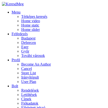
Menu
Térképes keresés
Home video
Home static
Home slider
Felfedezés
Budapest
Debrecen
Eger
Győr
Továbi városok
Profil
Become An Author
Cancel
Store List
Irányítópult
User Plan
Bolt
Rendelések
Letöltések
Címek
Fiókadatok
Elfelejtett jelszó