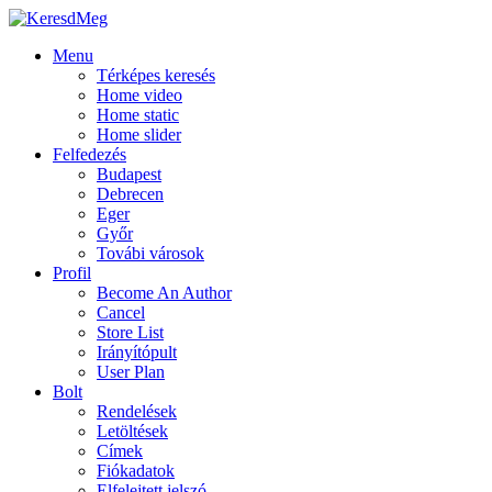
Menu
Térképes keresés
Home video
Home static
Home slider
Felfedezés
Budapest
Debrecen
Eger
Győr
Továbi városok
Profil
Become An Author
Cancel
Store List
Irányítópult
User Plan
Bolt
Rendelések
Letöltések
Címek
Fiókadatok
Elfelejtett jelszó