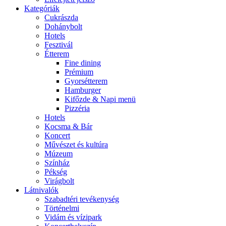
Kategóriák
Cukrászda
Dohánybolt
Hotels
Fesztivál
Étterem
Fine dining
Prémium
Gyorsétterem
Hamburger
Kifőzde & Napi menü
Pizzéria
Hotels
Kocsma & Bár
Koncert
Művészet és kultúra
Múzeum
Színház
Pékség
Virágbolt
Látnivalók
Szabadtéri tevékenység
Történelmi
Vidám és vízipark