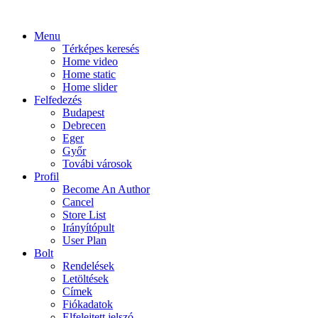
Menu
Térképes keresés
Home video
Home static
Home slider
Felfedezés
Budapest
Debrecen
Eger
Győr
Továbi városok
Profil
Become An Author
Cancel
Store List
Irányítópult
User Plan
Bolt
Rendelések
Letöltések
Címek
Fiókadatok
Elfelejtett jelszó