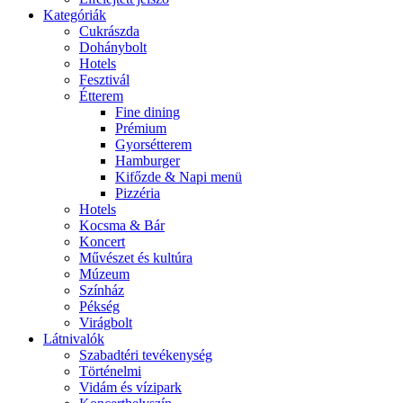
Kategóriák
Cukrászda
Dohánybolt
Hotels
Fesztivál
Étterem
Fine dining
Prémium
Gyorsétterem
Hamburger
Kifőzde & Napi menü
Pizzéria
Hotels
Kocsma & Bár
Koncert
Művészet és kultúra
Múzeum
Színház
Pékség
Virágbolt
Látnivalók
Szabadtéri tevékenység
Történelmi
Vidám és vízipark